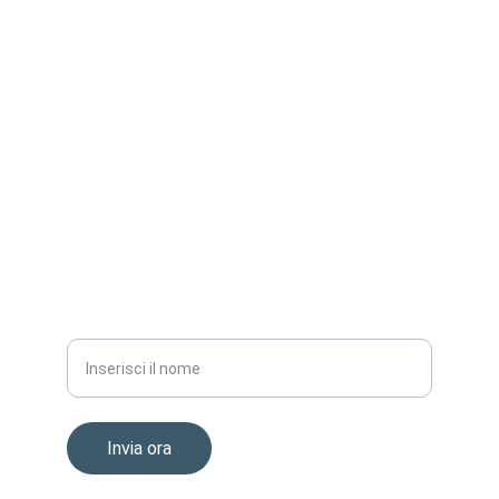
Siamo qui per supportarti in ogni fase del 
progetto.
TELEFONO
info@mavfer.com
3807871822
EMAIL
Nome completo
Invia ora